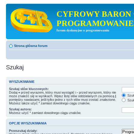
CYFROWY BARON 
PROGRAMOWANIE
forum dyskusyjne o programowaniu
Strona główna forum
Szukaj
WYSZUKIWANIE
Szukaj słów kluczowych:
Dodaj
+
przed wyrazem, który musi wystąpić i
-
przed wyrazem, który nie
Szuk
może znaleźć się w wynikach. Wpisz listę słów oddzielanych za pomocą
|
pomiędzy nawiasami, jeśli tylko jedno z tych słów musi zostać znalezione.
Szuk
Możesz także użyć * zamiast dowolnego ciągu znaków.
Szukaj autora:
Możesz użyć * zamiast dowolnego ciągu znaków.
OPCJE WYSZUKIWANIA
Przeszukaj działy: