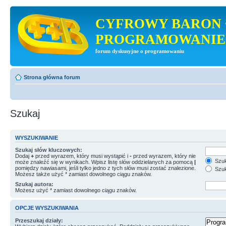
CYFROWY BARON 
PROGRAMOWANIE
forum dyskusyjne o programowaniu
Strona główna forum
Szukaj
WYSZUKIWANIE
Szukaj słów kluczowych:
Dodaj
+
przed wyrazem, który musi wystąpić i
-
przed wyrazem, który nie
Szuk
może znaleźć się w wynikach. Wpisz listę słów oddzielanych za pomocą
|
pomiędzy nawiasami, jeśli tylko jedno z tych słów musi zostać znalezione.
Szuk
Możesz także użyć * zamiast dowolnego ciągu znaków.
Szukaj autora:
Możesz użyć * zamiast dowolnego ciągu znaków.
OPCJE WYSZUKIWANIA
Przeszukaj działy: