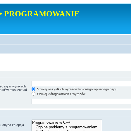
• PROGRAMOWANIE
źć się w wynikach.
Szukaj wszystkich wyrazów lub całego wpisanego ciągu
ch słów musi zostać
Szukaj któregokolwiek z wyrazów
, chyba że opcja