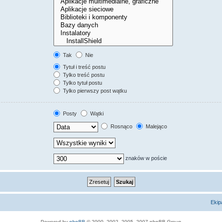
Tak
Nie
Tytuł i treść postu
Tylko treść postu
Tylko tytuł postu
Tylko pierwszy post wątku
Posty
Wątki
Rosnąco
Malejąco
znaków w poście
Ekip
Powered by
phpBB
© 2000, 2002, 2005, 2007 phpBB Group