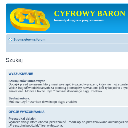
CYFROWY BARON 
forum dyskusyjne o programowaniu
Strona główna forum
Szukaj
WYSZUKIWANIE
Szukaj słów kluczowych:
Dodaj
+
przed wyrazem, który musi wystąpić i
-
przed wyrazem, który nie może znale
Wpisz listę słów oddzielanych za pomocą
|
pomiędzy nawiasami, jeśli tylko jedno z ty
znalezione. Możesz także użyć * zamiast dowolnego ciągu znaków.
Szukaj autora:
Możesz użyć * zamiast dowolnego ciągu znaków.
OPCJE WYSZUKIWANIA
Przeszukaj działy:
Wybierz działy, które chcesz przeszukać. Poddziały są przeszukiwane automatycznie
„Przeszukuj poddziały” jest wyłączona.