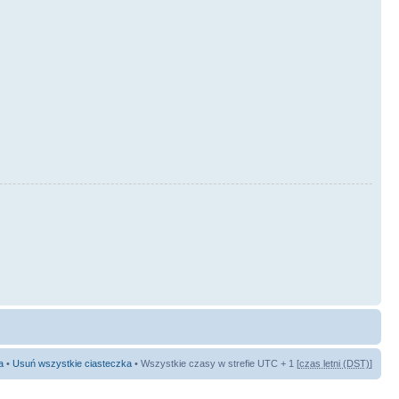
a
•
Usuń wszystkie ciasteczka
• Wszystkie czasy w strefie UTC + 1 [
czas letni (DST)
]