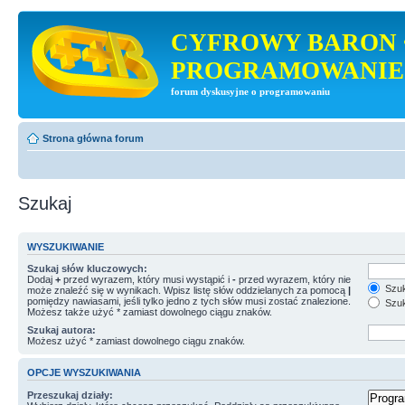
CYFROWY BARON 
PROGRAMOWANIE
forum dyskusyjne o programowaniu
Strona główna forum
Szukaj
WYSZUKIWANIE
Szukaj słów kluczowych:
Dodaj
+
przed wyrazem, który musi wystąpić i
-
przed wyrazem, który nie
Szuk
może znaleźć się w wynikach. Wpisz listę słów oddzielanych za pomocą
|
pomiędzy nawiasami, jeśli tylko jedno z tych słów musi zostać znalezione.
Szuk
Możesz także użyć * zamiast dowolnego ciągu znaków.
Szukaj autora:
Możesz użyć * zamiast dowolnego ciągu znaków.
OPCJE WYSZUKIWANIA
Przeszukaj działy: