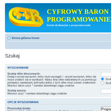
CYFROWY BARON 
PROGRAMOWANIE
forum dyskusyjne o programowaniu
Strona główna forum
Szukaj
WYSZUKIWANIE
Szukaj słów kluczowych:
Dodaj
+
przed wyrazem, który musi wystąpić i
-
przed wyrazem, który nie
Szuk
może znaleźć się w wynikach. Wpisz listę słów oddzielanych za pomocą
|
pomiędzy nawiasami, jeśli tylko jedno z tych słów musi zostać znalezione.
Szuk
Możesz także użyć * zamiast dowolnego ciągu znaków.
Szukaj autora:
Możesz użyć * zamiast dowolnego ciągu znaków.
OPCJE WYSZUKIWANIA
Przeszukaj działy: