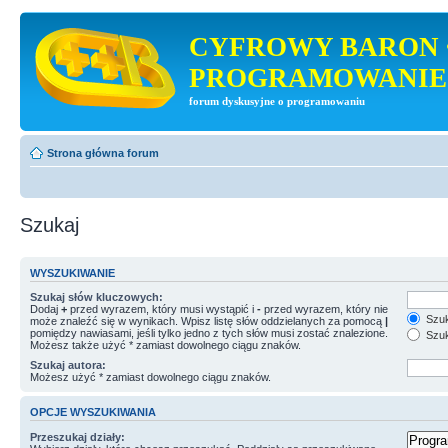
CYFROWY BARON 
PROGRAMOWANIE
forum dyskusyjne o programowaniu
Strona główna forum
Szukaj
WYSZUKIWANIE
Szukaj słów kluczowych:
Dodaj
+
przed wyrazem, który musi wystąpić i
-
przed wyrazem, który nie
Szuk
może znaleźć się w wynikach. Wpisz listę słów oddzielanych za pomocą
|
pomiędzy nawiasami, jeśli tylko jedno z tych słów musi zostać znalezione.
Szuk
Możesz także użyć * zamiast dowolnego ciągu znaków.
Szukaj autora:
Możesz użyć * zamiast dowolnego ciągu znaków.
OPCJE WYSZUKIWANIA
Przeszukaj działy: