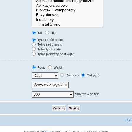
Tak
Nie
Tytuł i treść postu
Tylko treść postu
Tylko tytuł postu
Tylko pierwszy post wątku
Posty
Wątki
Rosnąco
Malejąco
znaków w poście
Ekip
Powered by
phpBB
© 2000, 2002, 2005, 2007 phpBB Group