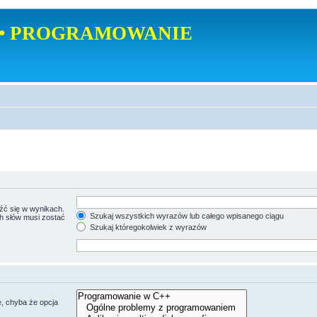
• PROGRAMOWANIE
źć się w wynikach.
Szukaj wszystkich wyrazów lub całego wpisanego ciągu
ch słów musi zostać
Szukaj któregokolwiek z wyrazów
, chyba że opcja