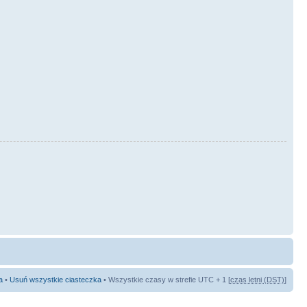
a
•
Usuń wszystkie ciasteczka
• Wszystkie czasy w strefie UTC + 1 [
czas letni (DST)
]