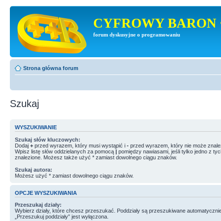
CYFROWY BARON 
forum dyskusyjne o programowaniu
Strona główna forum
Szukaj
WYSZUKIWANIE
Szukaj słów kluczowych:
Dodaj
+
przed wyrazem, który musi wystąpić i
-
przed wyrazem, który nie może znale
Wpisz listę słów oddzielanych za pomocą
|
pomiędzy nawiasami, jeśli tylko jedno z ty
znalezione. Możesz także użyć * zamiast dowolnego ciągu znaków.
Szukaj autora:
Możesz użyć * zamiast dowolnego ciągu znaków.
OPCJE WYSZUKIWANIA
Przeszukaj działy:
Wybierz działy, które chcesz przeszukać. Poddziały są przeszukiwane automatycznie
„Przeszukuj poddziały” jest wyłączona.