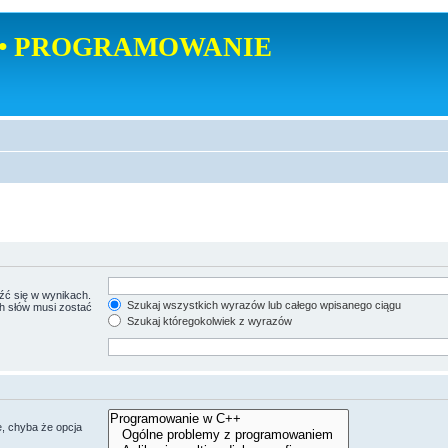
• PROGRAMOWANIE
źć się w wynikach.
Szukaj wszystkich wyrazów lub całego wpisanego ciągu
ch słów musi zostać
Szukaj któregokolwiek z wyrazów
, chyba że opcja