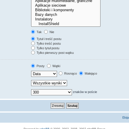
Tak
Nie
Tytuł i treść postu
Tylko treść postu
Tylko tytuł postu
Tylko pierwszy post wątku
Posty
Wątki
Rosnąco
Malejąco
znaków w poście
Ekip
Powered by
phpBB
© 2000, 2002, 2005, 2007 phpBB Group