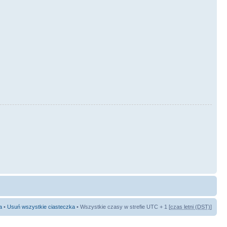
a
•
Usuń wszystkie ciasteczka
• Wszystkie czasy w strefie UTC + 1 [
czas letni (DST)
]