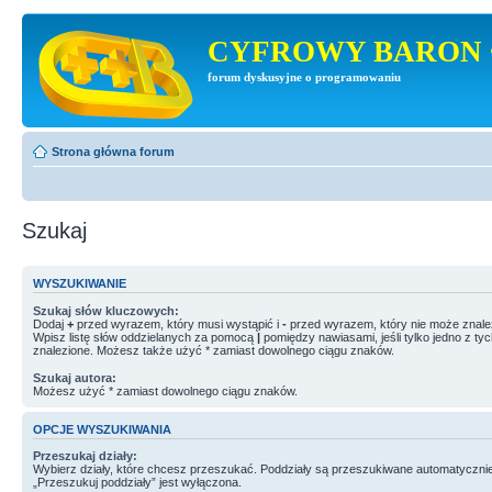
CYFROWY BARON 
forum dyskusyjne o programowaniu
Strona główna forum
Szukaj
WYSZUKIWANIE
Szukaj słów kluczowych:
Dodaj
+
przed wyrazem, który musi wystąpić i
-
przed wyrazem, który nie może znale
Wpisz listę słów oddzielanych za pomocą
|
pomiędzy nawiasami, jeśli tylko jedno z ty
znalezione. Możesz także użyć * zamiast dowolnego ciągu znaków.
Szukaj autora:
Możesz użyć * zamiast dowolnego ciągu znaków.
OPCJE WYSZUKIWANIA
Przeszukaj działy:
Wybierz działy, które chcesz przeszukać. Poddziały są przeszukiwane automatycznie
„Przeszukuj poddziały” jest wyłączona.