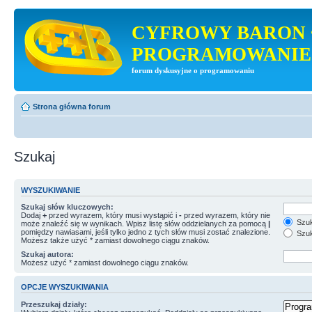
CYFROWY BARON 
PROGRAMOWANIE
forum dyskusyjne o programowaniu
Strona główna forum
Szukaj
WYSZUKIWANIE
Szukaj słów kluczowych:
Dodaj
+
przed wyrazem, który musi wystąpić i
-
przed wyrazem, który nie
Szuk
może znaleźć się w wynikach. Wpisz listę słów oddzielanych za pomocą
|
pomiędzy nawiasami, jeśli tylko jedno z tych słów musi zostać znalezione.
Szuk
Możesz także użyć * zamiast dowolnego ciągu znaków.
Szukaj autora:
Możesz użyć * zamiast dowolnego ciągu znaków.
OPCJE WYSZUKIWANIA
Przeszukaj działy: