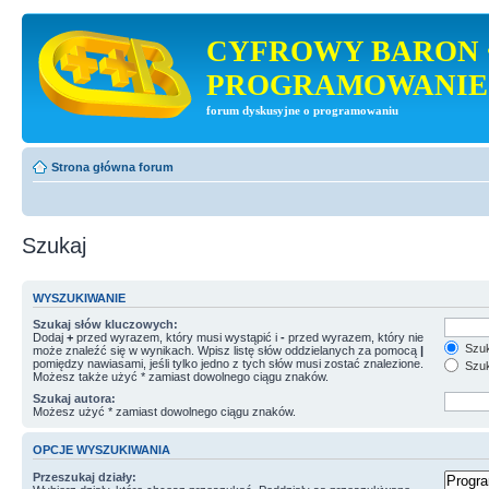
CYFROWY BARON 
PROGRAMOWANIE
forum dyskusyjne o programowaniu
Strona główna forum
Szukaj
WYSZUKIWANIE
Szukaj słów kluczowych:
Dodaj
+
przed wyrazem, który musi wystąpić i
-
przed wyrazem, który nie
Szuk
może znaleźć się w wynikach. Wpisz listę słów oddzielanych za pomocą
|
pomiędzy nawiasami, jeśli tylko jedno z tych słów musi zostać znalezione.
Szuk
Możesz także użyć * zamiast dowolnego ciągu znaków.
Szukaj autora:
Możesz użyć * zamiast dowolnego ciągu znaków.
OPCJE WYSZUKIWANIA
Przeszukaj działy: