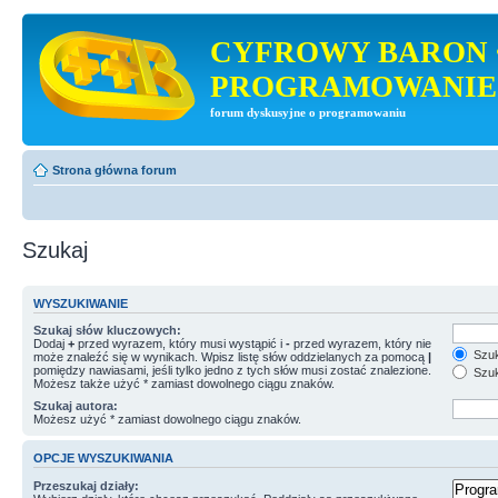
CYFROWY BARON 
PROGRAMOWANIE
forum dyskusyjne o programowaniu
Strona główna forum
Szukaj
WYSZUKIWANIE
Szukaj słów kluczowych:
Dodaj
+
przed wyrazem, który musi wystąpić i
-
przed wyrazem, który nie
Szuk
może znaleźć się w wynikach. Wpisz listę słów oddzielanych za pomocą
|
pomiędzy nawiasami, jeśli tylko jedno z tych słów musi zostać znalezione.
Szuk
Możesz także użyć * zamiast dowolnego ciągu znaków.
Szukaj autora:
Możesz użyć * zamiast dowolnego ciągu znaków.
OPCJE WYSZUKIWANIA
Przeszukaj działy: