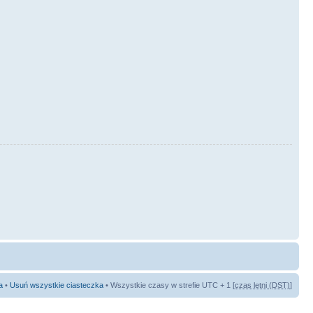
a
•
Usuń wszystkie ciasteczka
• Wszystkie czasy w strefie UTC + 1 [
czas letni (DST)
]