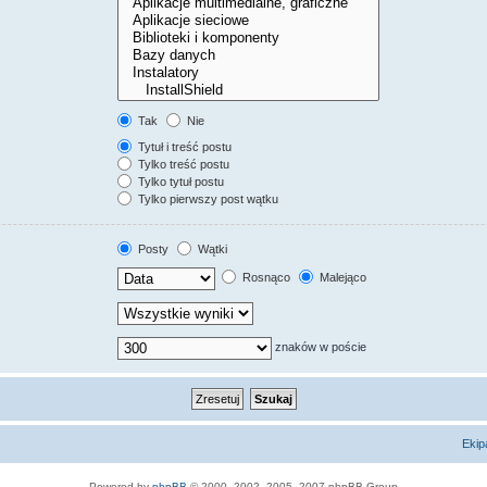
Tak
Nie
Tytuł i treść postu
Tylko treść postu
Tylko tytuł postu
Tylko pierwszy post wątku
Posty
Wątki
Rosnąco
Malejąco
znaków w poście
Ekip
Powered by
phpBB
© 2000, 2002, 2005, 2007 phpBB Group