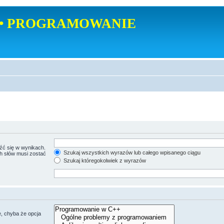
• PROGRAMOWANIE
źć się w wynikach.
Szukaj wszystkich wyrazów lub całego wpisanego ciągu
ch słów musi zostać
Szukaj któregokolwiek z wyrazów
, chyba że opcja