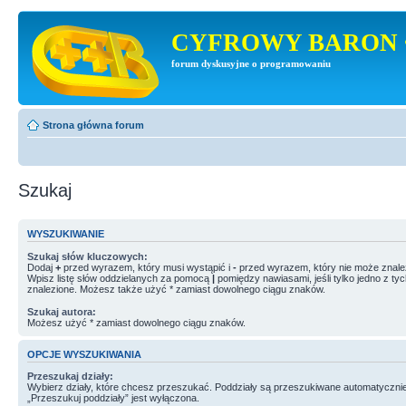
CYFROWY BARON 
forum dyskusyjne o programowaniu
Strona główna forum
Szukaj
WYSZUKIWANIE
Szukaj słów kluczowych:
Dodaj
+
przed wyrazem, który musi wystąpić i
-
przed wyrazem, który nie może znale
Wpisz listę słów oddzielanych za pomocą
|
pomiędzy nawiasami, jeśli tylko jedno z ty
znalezione. Możesz także użyć * zamiast dowolnego ciągu znaków.
Szukaj autora:
Możesz użyć * zamiast dowolnego ciągu znaków.
OPCJE WYSZUKIWANIA
Przeszukaj działy:
Wybierz działy, które chcesz przeszukać. Poddziały są przeszukiwane automatycznie
„Przeszukuj poddziały” jest wyłączona.