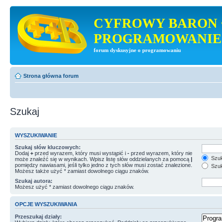
CYFROWY BARON 
PROGRAMOWANIE
forum dyskusyjne o programowaniu
Strona główna forum
Szukaj
WYSZUKIWANIE
Szukaj słów kluczowych:
Dodaj
+
przed wyrazem, który musi wystąpić i
-
przed wyrazem, który nie
Szuk
może znaleźć się w wynikach. Wpisz listę słów oddzielanych za pomocą
|
pomiędzy nawiasami, jeśli tylko jedno z tych słów musi zostać znalezione.
Szuk
Możesz także użyć * zamiast dowolnego ciągu znaków.
Szukaj autora:
Możesz użyć * zamiast dowolnego ciągu znaków.
OPCJE WYSZUKIWANIA
Przeszukaj działy: