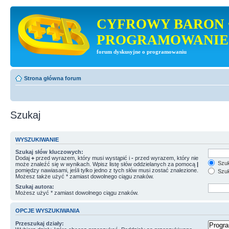
CYFROWY BARON 
PROGRAMOWANIE
forum dyskusyjne o programowaniu
Strona główna forum
Szukaj
WYSZUKIWANIE
Szukaj słów kluczowych:
Dodaj
+
przed wyrazem, który musi wystąpić i
-
przed wyrazem, który nie
Szuk
może znaleźć się w wynikach. Wpisz listę słów oddzielanych za pomocą
|
pomiędzy nawiasami, jeśli tylko jedno z tych słów musi zostać znalezione.
Szuk
Możesz także użyć * zamiast dowolnego ciągu znaków.
Szukaj autora:
Możesz użyć * zamiast dowolnego ciągu znaków.
OPCJE WYSZUKIWANIA
Przeszukaj działy: