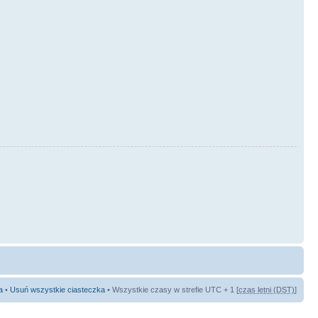
a
•
Usuń wszystkie ciasteczka
• Wszystkie czasy w strefie UTC + 1 [
czas letni (DST)
]