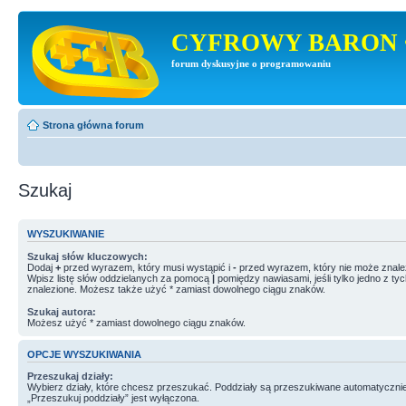
CYFROWY BARON 
forum dyskusyjne o programowaniu
Strona główna forum
Szukaj
WYSZUKIWANIE
Szukaj słów kluczowych:
Dodaj
+
przed wyrazem, który musi wystąpić i
-
przed wyrazem, który nie może znale
Wpisz listę słów oddzielanych za pomocą
|
pomiędzy nawiasami, jeśli tylko jedno z ty
znalezione. Możesz także użyć * zamiast dowolnego ciągu znaków.
Szukaj autora:
Możesz użyć * zamiast dowolnego ciągu znaków.
OPCJE WYSZUKIWANIA
Przeszukaj działy:
Wybierz działy, które chcesz przeszukać. Poddziały są przeszukiwane automatycznie
„Przeszukuj poddziały” jest wyłączona.