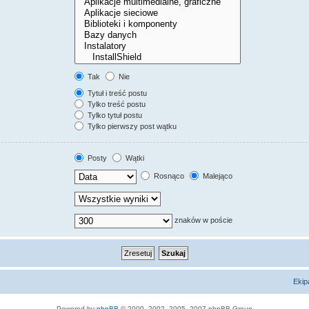
Tak
Nie
Tytuł i treść postu
Tylko treść postu
Tylko tytuł postu
Tylko pierwszy post wątku
Posty
Wątki
Rosnąco
Malejąco
znaków w poście
Ekip
Powered by
phpBB
© 2000, 2002, 2005, 2007 phpBB Group