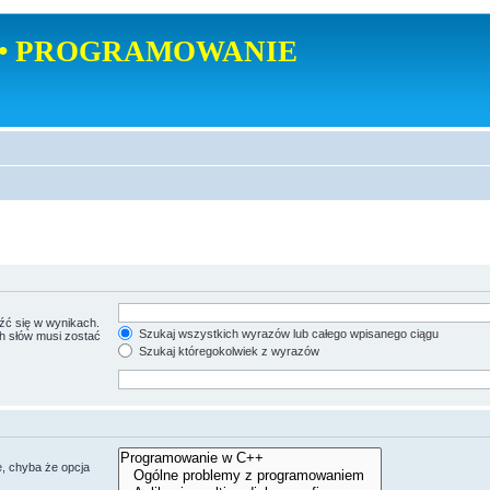
• PROGRAMOWANIE
źć się w wynikach.
Szukaj wszystkich wyrazów lub całego wpisanego ciągu
ch słów musi zostać
Szukaj któregokolwiek z wyrazów
, chyba że opcja