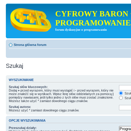
CYFROWY BARON 
PROGRAMOWANIE
forum dyskusyjne o programowaniu
Strona główna forum
Szukaj
WYSZUKIWANIE
Szukaj słów kluczowych:
Dodaj
+
przed wyrazem, który musi wystąpić i
-
przed wyrazem, który nie
Szuk
może znaleźć się w wynikach. Wpisz listę słów oddzielanych za pomocą
|
pomiędzy nawiasami, jeśli tylko jedno z tych słów musi zostać znalezione.
Szuk
Możesz także użyć * zamiast dowolnego ciągu znaków.
Szukaj autora:
Możesz użyć * zamiast dowolnego ciągu znaków.
OPCJE WYSZUKIWANIA
Przeszukaj działy: