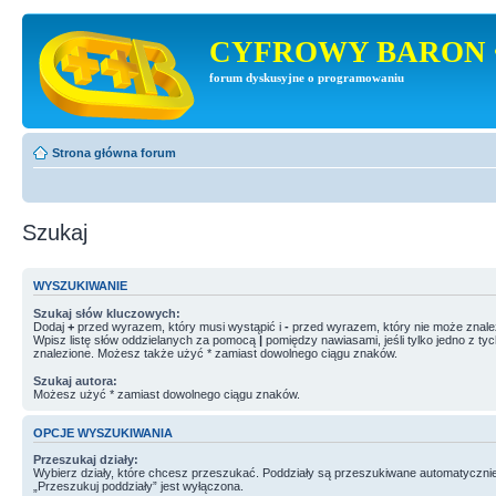
CYFROWY BARON 
forum dyskusyjne o programowaniu
Strona główna forum
Szukaj
WYSZUKIWANIE
Szukaj słów kluczowych:
Dodaj
+
przed wyrazem, który musi wystąpić i
-
przed wyrazem, który nie może znale
Wpisz listę słów oddzielanych za pomocą
|
pomiędzy nawiasami, jeśli tylko jedno z ty
znalezione. Możesz także użyć * zamiast dowolnego ciągu znaków.
Szukaj autora:
Możesz użyć * zamiast dowolnego ciągu znaków.
OPCJE WYSZUKIWANIA
Przeszukaj działy:
Wybierz działy, które chcesz przeszukać. Poddziały są przeszukiwane automatycznie
„Przeszukuj poddziały” jest wyłączona.