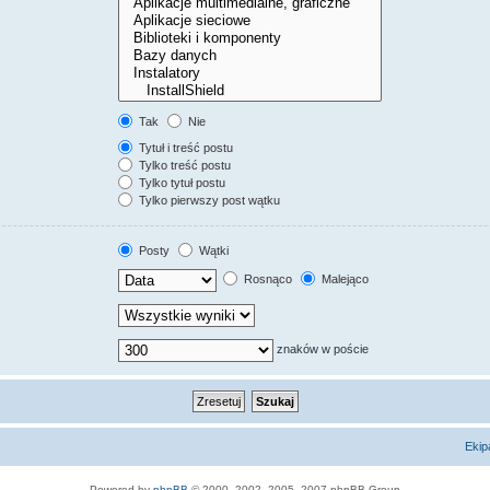
Tak
Nie
Tytuł i treść postu
Tylko treść postu
Tylko tytuł postu
Tylko pierwszy post wątku
Posty
Wątki
Rosnąco
Malejąco
znaków w poście
Ekip
Powered by
phpBB
© 2000, 2002, 2005, 2007 phpBB Group