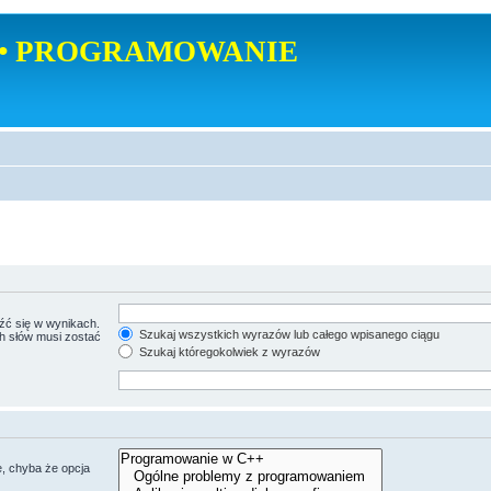
• PROGRAMOWANIE
źć się w wynikach.
Szukaj wszystkich wyrazów lub całego wpisanego ciągu
ch słów musi zostać
Szukaj któregokolwiek z wyrazów
, chyba że opcja