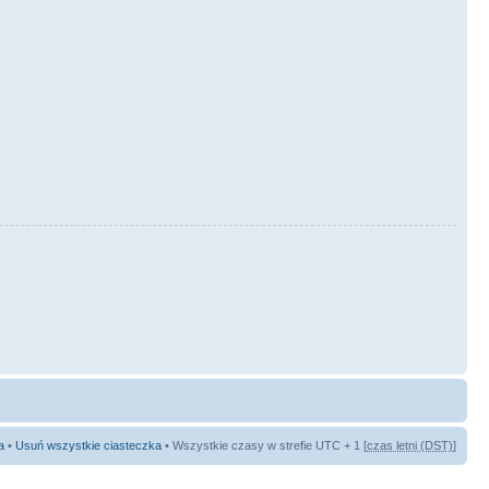
a
•
Usuń wszystkie ciasteczka
• Wszystkie czasy w strefie UTC + 1 [
czas letni (DST)
]