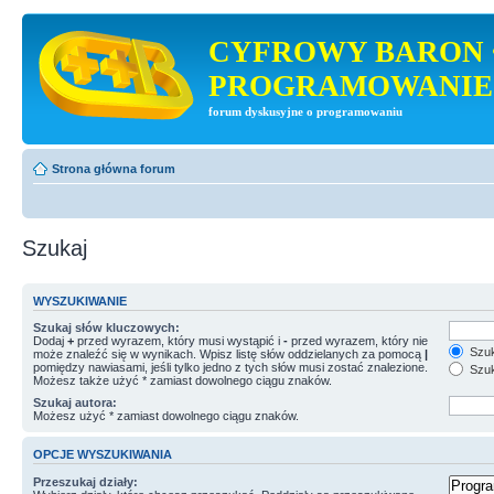
CYFROWY BARON 
PROGRAMOWANIE
forum dyskusyjne o programowaniu
Strona główna forum
Szukaj
WYSZUKIWANIE
Szukaj słów kluczowych:
Dodaj
+
przed wyrazem, który musi wystąpić i
-
przed wyrazem, który nie
Szuk
może znaleźć się w wynikach. Wpisz listę słów oddzielanych za pomocą
|
pomiędzy nawiasami, jeśli tylko jedno z tych słów musi zostać znalezione.
Szuk
Możesz także użyć * zamiast dowolnego ciągu znaków.
Szukaj autora:
Możesz użyć * zamiast dowolnego ciągu znaków.
OPCJE WYSZUKIWANIA
Przeszukaj działy: