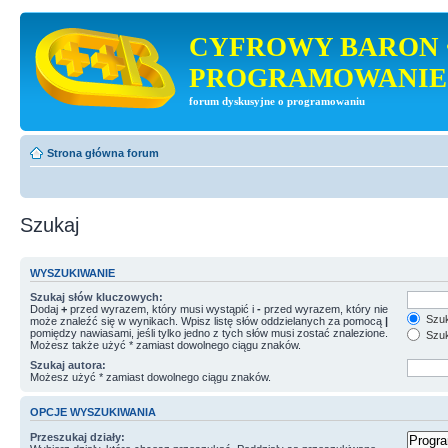
CYFROWY BARON 
PROGRAMOWANIE
forum dyskusyjne o programowaniu
Strona główna forum
Szukaj
WYSZUKIWANIE
Szukaj słów kluczowych:
Dodaj
+
przed wyrazem, który musi wystąpić i
-
przed wyrazem, który nie
Szuk
może znaleźć się w wynikach. Wpisz listę słów oddzielanych za pomocą
|
pomiędzy nawiasami, jeśli tylko jedno z tych słów musi zostać znalezione.
Szuk
Możesz także użyć * zamiast dowolnego ciągu znaków.
Szukaj autora:
Możesz użyć * zamiast dowolnego ciągu znaków.
OPCJE WYSZUKIWANIA
Przeszukaj działy: