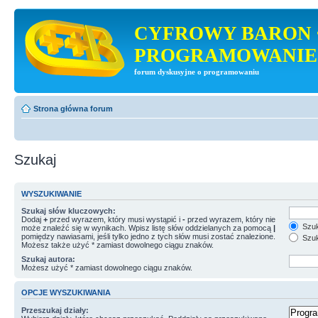
CYFROWY BARON 
PROGRAMOWANIE
forum dyskusyjne o programowaniu
Strona główna forum
Szukaj
WYSZUKIWANIE
Szukaj słów kluczowych:
Dodaj
+
przed wyrazem, który musi wystąpić i
-
przed wyrazem, który nie
Szuk
może znaleźć się w wynikach. Wpisz listę słów oddzielanych za pomocą
|
pomiędzy nawiasami, jeśli tylko jedno z tych słów musi zostać znalezione.
Szuk
Możesz także użyć * zamiast dowolnego ciągu znaków.
Szukaj autora:
Możesz użyć * zamiast dowolnego ciągu znaków.
OPCJE WYSZUKIWANIA
Przeszukaj działy: