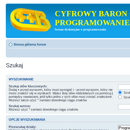
CYFROWY BARON 
PROGRAMOWANIE
forum dyskusyjne o programowaniu
Strona główna forum
Szukaj
WYSZUKIWANIE
Szukaj słów kluczowych:
Dodaj
+
przed wyrazem, który musi wystąpić i
-
przed wyrazem, który nie
Szuk
może znaleźć się w wynikach. Wpisz listę słów oddzielanych za pomocą
|
pomiędzy nawiasami, jeśli tylko jedno z tych słów musi zostać znalezione.
Szuk
Możesz także użyć * zamiast dowolnego ciągu znaków.
Szukaj autora:
Możesz użyć * zamiast dowolnego ciągu znaków.
OPCJE WYSZUKIWANIA
Przeszukaj działy: