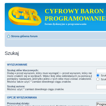
CYFROWY BARON 
PROGRAMOWANIE
forum dyskusyjne o programowaniu
Strona główna forum
Szukaj
WYSZUKIWANIE
Szukaj słów kluczowych:
Dodaj
+
przed wyrazem, który musi wystąpić i
-
przed wyrazem, który nie
Szuk
może znaleźć się w wynikach. Wpisz listę słów oddzielanych za pomocą
|
pomiędzy nawiasami, jeśli tylko jedno z tych słów musi zostać znalezione.
Szuk
Możesz także użyć * zamiast dowolnego ciągu znaków.
Szukaj autora:
Możesz użyć * zamiast dowolnego ciągu znaków.
OPCJE WYSZUKIWANIA
Przeszukaj działy: