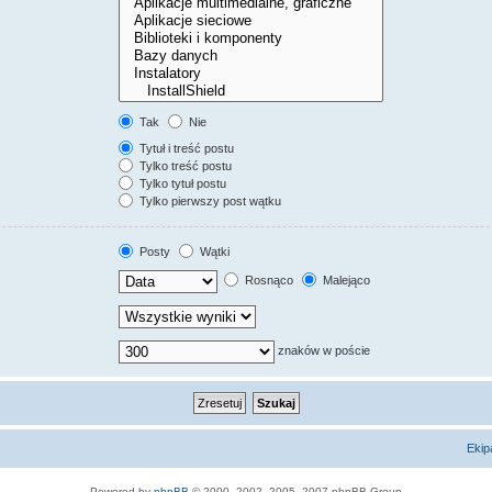
Tak
Nie
Tytuł i treść postu
Tylko treść postu
Tylko tytuł postu
Tylko pierwszy post wątku
Posty
Wątki
Rosnąco
Malejąco
znaków w poście
Ekip
Powered by
phpBB
© 2000, 2002, 2005, 2007 phpBB Group