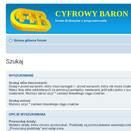
CYFROWY BARON 
forum dyskusyjne o programowaniu
Strona główna forum
Szukaj
WYSZUKIWANIE
Szukaj słów kluczowych:
Dodaj
+
przed wyrazem, który musi wystąpić i
-
przed wyrazem, który nie może znale
Wpisz listę słów oddzielanych za pomocą
|
pomiędzy nawiasami, jeśli tylko jedno z ty
znalezione. Możesz także użyć * zamiast dowolnego ciągu znaków.
Szukaj autora:
Możesz użyć * zamiast dowolnego ciągu znaków.
OPCJE WYSZUKIWANIA
Przeszukaj działy:
Wybierz działy, które chcesz przeszukać. Poddziały są przeszukiwane automatycznie
„Przeszukuj poddziały” jest wyłączona.