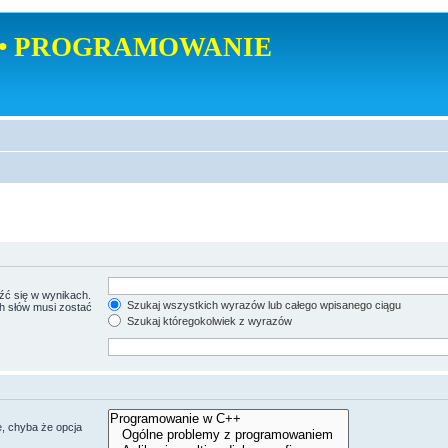
• PROGRAMOWANIE
źć się w wynikach.
Szukaj wszystkich wyrazów lub całego wpisanego ciągu
ch słów musi zostać
Szukaj któregokolwiek z wyrazów
, chyba że opcja