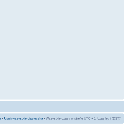
a
•
Usuń wszystkie ciasteczka
• Wszystkie czasy w strefie UTC + 1 [
czas letni (DST)
]