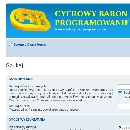
CYFROWY BARON 
PROGRAMOWANIE
forum dyskusyjne o programowaniu
Strona główna forum
Szukaj
WYSZUKIWANIE
Szukaj słów kluczowych:
Dodaj
+
przed wyrazem, który musi wystąpić i
-
przed wyrazem, który nie
Szuk
może znaleźć się w wynikach. Wpisz listę słów oddzielanych za pomocą
|
pomiędzy nawiasami, jeśli tylko jedno z tych słów musi zostać znalezione.
Szuk
Możesz także użyć * zamiast dowolnego ciągu znaków.
Szukaj autora:
Możesz użyć * zamiast dowolnego ciągu znaków.
OPCJE WYSZUKIWANIA
Przeszukaj działy: