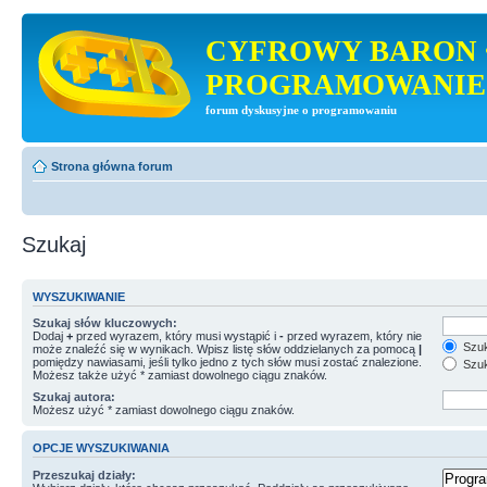
CYFROWY BARON 
PROGRAMOWANIE
forum dyskusyjne o programowaniu
Strona główna forum
Szukaj
WYSZUKIWANIE
Szukaj słów kluczowych:
Dodaj
+
przed wyrazem, który musi wystąpić i
-
przed wyrazem, który nie
Szuk
może znaleźć się w wynikach. Wpisz listę słów oddzielanych za pomocą
|
pomiędzy nawiasami, jeśli tylko jedno z tych słów musi zostać znalezione.
Szuk
Możesz także użyć * zamiast dowolnego ciągu znaków.
Szukaj autora:
Możesz użyć * zamiast dowolnego ciągu znaków.
OPCJE WYSZUKIWANIA
Przeszukaj działy: