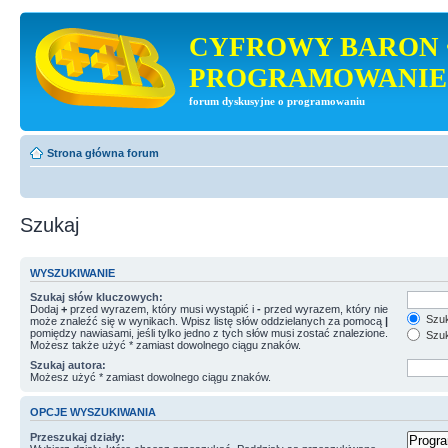
CYFROWY BARON 
PROGRAMOWANIE
forum dyskusyjne o programowaniu
Strona główna forum
Szukaj
WYSZUKIWANIE
Szukaj słów kluczowych:
Dodaj
+
przed wyrazem, który musi wystąpić i
-
przed wyrazem, który nie
Szuk
może znaleźć się w wynikach. Wpisz listę słów oddzielanych za pomocą
|
pomiędzy nawiasami, jeśli tylko jedno z tych słów musi zostać znalezione.
Szuk
Możesz także użyć * zamiast dowolnego ciągu znaków.
Szukaj autora:
Możesz użyć * zamiast dowolnego ciągu znaków.
OPCJE WYSZUKIWANIA
Przeszukaj działy: