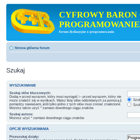
CYFROWY BARON 
PROGRAMOWANIE
forum dyskusyjne o programowaniu
Strona główna forum
Szukaj
WYSZUKIWANIE
Szukaj słów kluczowych:
Dodaj
+
przed wyrazem, który musi wystąpić i
-
przed wyrazem, który nie
Szuk
może znaleźć się w wynikach. Wpisz listę słów oddzielanych za pomocą
|
pomiędzy nawiasami, jeśli tylko jedno z tych słów musi zostać znalezione.
Szuk
Możesz także użyć * zamiast dowolnego ciągu znaków.
Szukaj autora:
Możesz użyć * zamiast dowolnego ciągu znaków.
OPCJE WYSZUKIWANIA
Przeszukaj działy: