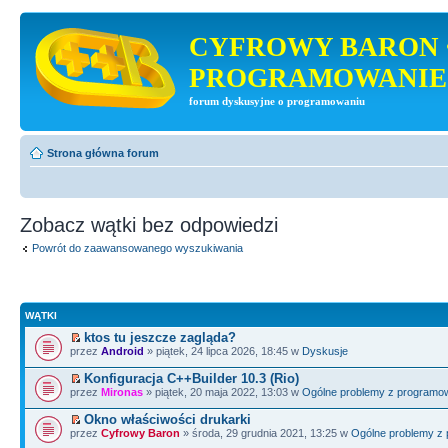
CYFROWY BARON 
PROGRAMOWANIE
forum dyskusyjne o programowaniu
Strona główna forum
Zobacz wątki bez odpowiedzi
Powrót do zaawansowanego wyszukiwania
WĄTKI
ktos tu jeszcze zagląda?
przez
Android
» piątek, 24 lipca 2026, 18:45 w
Dyskusje
Konfiguracja C++Builder 10.3 (Rio)
przez
Mironas
» piątek, 20 maja 2022, 13:03 w
Ogólne problemy z programo
Okno właściwości drukarki
przez
Cyfrowy Baron
» środa, 29 grudnia 2021, 13:25 w
Ogólne problemy z