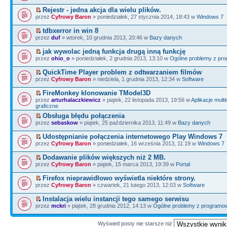
Rejestr - jedna akcja dla wielu plików.
przez
Cyfrowy Baron
» poniedziałek, 27 stycznia 2014, 18:43 w
Windows 7
tdbxerror in win 8
przez
duf
» wtorek, 10 grudnia 2013, 20:46 w
Bazy danych
jak wywolac jedną funkcja drugą inną funkcję
przez
ohio_o
» poniedziałek, 2 grudnia 2013, 13:10 w
Ogólne problemy z pr
QuickTime Player problem z odtwarzaniem filmów
przez
Cyfrowy Baron
» niedziela, 1 grudnia 2013, 12:34 w
Software
FireMonkey klonowanie TModel3D
przez
arturhalaczkiewicz
» piątek, 22 listopada 2013, 19:56 w
Aplikacje mult
graficzne
Obsługa błędu połączenia
przez
sebaskow
» piątek, 25 października 2013, 11:49 w
Bazy danych
Udostępnianie połączenia internetowego Play Windows 7
przez
Cyfrowy Baron
» poniedziałek, 16 września 2013, 11:19 w
Windows 7
Dodawanie plików większych niż 2 MB.
przez
Cyfrowy Baron
» piątek, 15 marca 2013, 19:39 w
Portal
Firefox nieprawidłowo wyświetla niektóre strony.
przez
Cyfrowy Baron
» czwartek, 21 lutego 2013, 12:03 w
Software
Instalacja wielu instancji tego samego serwisu
przez
mckri
» piątek, 28 grudnia 2012, 14:13 w
Ogólne problemy z programo
Wyświetl posty nie starsze niż