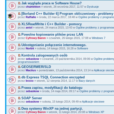
Jak wygląda praca w Software House?
przez
chameleon
» wtorek, 26 września 2017, 11:57 w
Dyskusje
[Borland C++ Builder 6] Program obliczeniowy - problemy
przez
Raffallo
» środa, 22 marca 2017, 18:48 w
Ogólne problemy z program
XLSReadWrite i C++ Builder - pomocy
przez
aniol
» wtorek, 24 marca 2015, 13:43 w
Ogólne problemy z programo
Powolne kopiowanie plików przez LAN
przez
Cyfrowy Baron
» czwartek, 26 lutego 2015, 17:08 w
Windows 7
Udostępnianie połączenie internetowego.
przez
Norbit
» sobota, 14 lutego 2015, 16:28 w
Software
Kontrola zalogowanych osób
przez
sebaskow
» czwartek, 23 października 2014, 09:06 w
Ogólne problem
programowaniem
GEOSERWER/SLD
przez
Maciius
» poniedziałek, 13 października 2014, 13:14 w
Aplikacje siecio
db Express TSQL Connection encrypted
przez
brzoo
» wtorek, 12 sierpnia 2014, 11:17 w
Bazy danych
Prawa zapisu, modyfikacji do katalogu
przez
sebaskow
» środa, 14 maja 2014, 09:17 w
Ogólne problemy z progra
SOAP Server
przez
sebaskow
» sobota, 15 lutego 2014, 09:49 w
Aplikacje sieciowe
Dwa systemy WinXP na jednej partycji.
przez
Cyfrowy Baron
» wtorek, 11 lutego 2014, 20:08 w
Windows XP