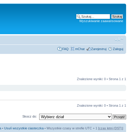
Wyszukiwanie zaawansowane
FAQ
mChat
Zarejestruj
Zaloguj
Znalezione wyniki: 0 • Strona
1
z
1
Znalezione wyniki: 0 • Strona
1
z
1
Skocz do:
a
•
Usuń wszystkie ciasteczka
• Wszystkie czasy w strefie UTC + 1 [
czas letni (DST)
]