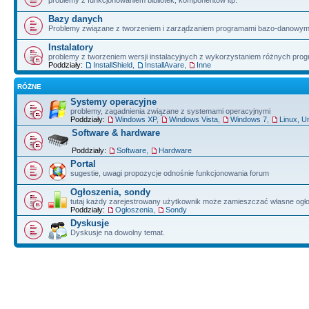
problemy z funkcjonowaniem bibliotek, komponentów itp.
Bazy danych
Problemy związane z tworzeniem i zarządzaniem programami bazo-danowym
Instalatory
problemy z tworzeniem wersji instalacyjnych z wykorzystaniem różnych pro
Poddziały:
InstallShield
,
InstallAvare
,
Inne
RÓŻNE
Systemy operacyjne
problemy, zagadnienia związane z systemami operacyjnymi
Poddziały:
Windows XP
,
Windows Vista
,
Windows 7
,
Linux, U
Software & hardware
Poddziały:
Software
,
Hardware
Portal
sugestie, uwagi propozycje odnośnie funkcjonowania forum
Ogłoszenia, sondy
tutaj każdy zarejestrowany użytkownik może zamieszczać własne ogł
Poddziały:
Ogłoszenia
,
Sondy
Dyskusje
Dyskusje na dowolny temat.