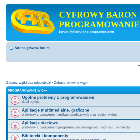
CYFROWY BARON 
PROGRAMOWANIE
forum dyskusyjne o programowaniu
Strona główna forum
Zobacz wątki bez odpowiedzi
•
Zobacz aktywne wątki
PROGRAMOWANIE W C++
Ogólne problemy z programowaniem
dział ogólny
Aplikacje multimedialne, graficzne
problemy z tworzeniem aplikacji graficznych oraz audio i wideo
Aplikacje sieciowe
problemy z tworzeniem programów do obsługi sieci, internetu, e-mail itp..
Biblioteki i komponenty