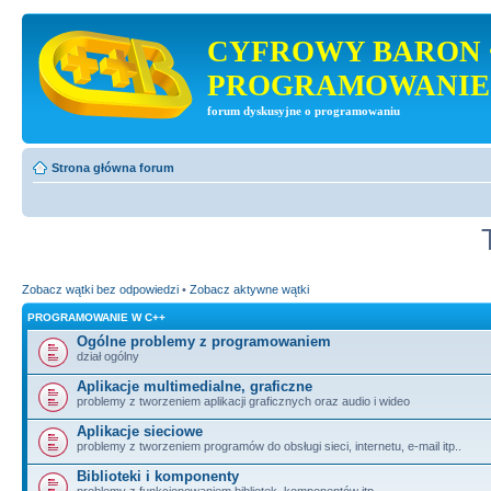
CYFROWY BARON 
PROGRAMOWANIE
forum dyskusyjne o programowaniu
Strona główna forum
Zobacz wątki bez odpowiedzi
•
Zobacz aktywne wątki
PROGRAMOWANIE W C++
Ogólne problemy z programowaniem
dział ogólny
Aplikacje multimedialne, graficzne
problemy z tworzeniem aplikacji graficznych oraz audio i wideo
Aplikacje sieciowe
problemy z tworzeniem programów do obsługi sieci, internetu, e-mail itp..
Biblioteki i komponenty