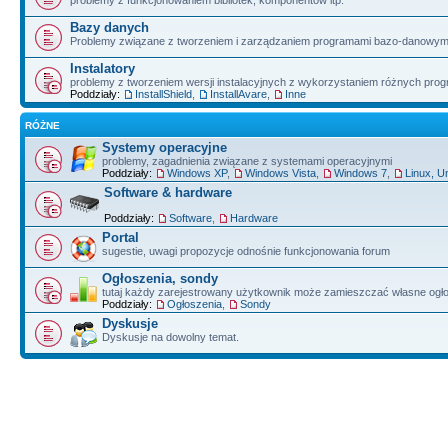
problemy z funkcjonowaniem bibliotek, komponentów itp.
Bazy danych
Problemy związane z tworzeniem i zarządzaniem programami bazo-danowym
Instalatory
problemy z tworzeniem wersji instalacyjnych z wykorzystaniem różnych pro
Poddziały:
InstallShield
,
InstallAvare
,
Inne
RÓŻNE
Systemy operacyjne
problemy, zagadnienia związane z systemami operacyjnymi
Poddziały:
Windows XP
,
Windows Vista
,
Windows 7
,
Linux, U
Software & hardware
Poddziały:
Software
,
Hardware
Portal
sugestie, uwagi propozycje odnośnie funkcjonowania forum
Ogłoszenia, sondy
tutaj każdy zarejestrowany użytkownik może zamieszczać własne ogł
Poddziały:
Ogłoszenia
,
Sondy
Dyskusje
Dyskusje na dowolny temat.