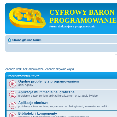
CYFROWY BARON 
PROGRAMOWANIE
forum dyskusyjne o programowaniu
Strona główna forum
Zobacz wątki bez odpowiedzi
•
Zobacz aktywne wątki
PROGRAMOWANIE W C++
Ogólne problemy z programowaniem
dział ogólny
Aplikacje multimedialne, graficzne
problemy z tworzeniem aplikacji graficznych oraz audio i wideo
Aplikacje sieciowe
problemy z tworzeniem programów do obsługi sieci, internetu, e-mail itp..
Biblioteki i komponenty