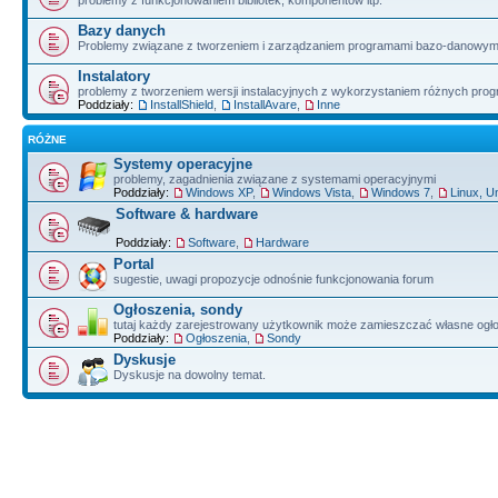
problemy z funkcjonowaniem bibliotek, komponentów itp.
Bazy danych
Problemy związane z tworzeniem i zarządzaniem programami bazo-danowym
Instalatory
problemy z tworzeniem wersji instalacyjnych z wykorzystaniem różnych pro
Poddziały:
InstallShield
,
InstallAvare
,
Inne
RÓŻNE
Systemy operacyjne
problemy, zagadnienia związane z systemami operacyjnymi
Poddziały:
Windows XP
,
Windows Vista
,
Windows 7
,
Linux, U
Software & hardware
Poddziały:
Software
,
Hardware
Portal
sugestie, uwagi propozycje odnośnie funkcjonowania forum
Ogłoszenia, sondy
tutaj każdy zarejestrowany użytkownik może zamieszczać własne ogł
Poddziały:
Ogłoszenia
,
Sondy
Dyskusje
Dyskusje na dowolny temat.