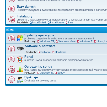
problemy z funkcjonowaniem bibliotek, komponentów itp.
Bazy danych
Problemy związane z tworzeniem i zarządzaniem programami bazo-danowym
Instalatory
problemy z tworzeniem wersji instalacyjnych z wykorzystaniem różnych pro
Poddziały:
InstallShield
,
InstallAvare
,
Inne
RÓŻNE
Systemy operacyjne
problemy, zagadnienia związane z systemami operacyjnymi
Poddziały:
Windows XP
,
Windows Vista
,
Windows 7
,
Linux, U
Software & hardware
Poddziały:
Software
,
Hardware
Portal
sugestie, uwagi propozycje odnośnie funkcjonowania forum
Ogłoszenia, sondy
tutaj każdy zarejestrowany użytkownik może zamieszczać własne ogł
Poddziały:
Ogłoszenia
,
Sondy
Dyskusje
Dyskusje na dowolny temat.