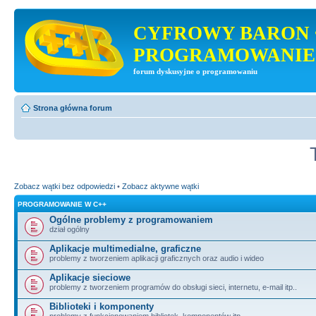
CYFROWY BARON 
PROGRAMOWANIE
forum dyskusyjne o programowaniu
Strona główna forum
Zobacz wątki bez odpowiedzi
•
Zobacz aktywne wątki
PROGRAMOWANIE W C++
Ogólne problemy z programowaniem
dział ogólny
Aplikacje multimedialne, graficzne
problemy z tworzeniem aplikacji graficznych oraz audio i wideo
Aplikacje sieciowe
problemy z tworzeniem programów do obsługi sieci, internetu, e-mail itp..
Biblioteki i komponenty