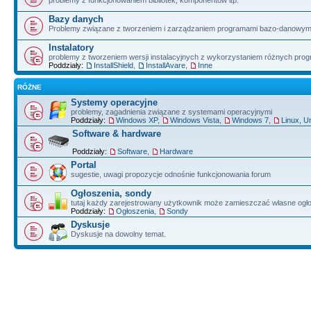
problemy z funkcjonowaniem bibliotek, komponentów itp.
Bazy danych
Problemy związane z tworzeniem i zarządzaniem programami bazo-danowym
Instalatory
problemy z tworzeniem wersji instalacyjnych z wykorzystaniem różnych pro
Poddziały:
InstallShield
,
InstallAvare
,
Inne
RÓŻNE
Systemy operacyjne
problemy, zagadnienia związane z systemami operacyjnymi
Poddziały:
Windows XP
,
Windows Vista
,
Windows 7
,
Linux, U
Software & hardware
Poddziały:
Software
,
Hardware
Portal
sugestie, uwagi propozycje odnośnie funkcjonowania forum
Ogłoszenia, sondy
tutaj każdy zarejestrowany użytkownik może zamieszczać własne ogł
Poddziały:
Ogłoszenia
,
Sondy
Dyskusje
Dyskusje na dowolny temat.