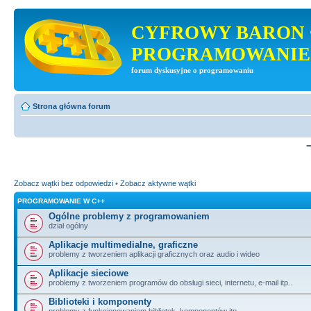
CYFROWY BARON 
PROGRAMOWANIE
forum dyskusyjne o programowaniu
Strona główna forum
Zobacz wątki bez odpowiedzi
•
Zobacz aktywne wątki
PROGRAMOWANIE W C++
Ogólne problemy z programowaniem
dział ogólny
Aplikacje multimedialne, graficzne
problemy z tworzeniem aplikacji graficznych oraz audio i wideo
Aplikacje sieciowe
problemy z tworzeniem programów do obsługi sieci, internetu, e-mail itp..
Biblioteki i komponenty