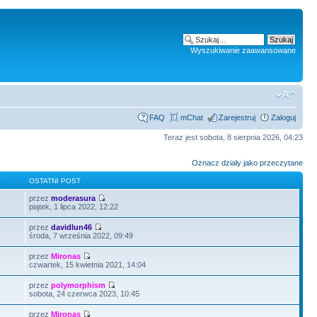
Wyszukiwanie zaawansowane
FAQ
mChat
Zarejestruj
Zaloguj
Teraz jest sobota, 8 sierpnia 2026, 04:23
Oznacz działy jako przeczytane
Y
OSTATNI POST
przez
moderasura
2
piątek, 1 lipca 2022, 12:22
przez
davidlun46
środa, 7 września 2022, 09:49
przez
Mironas
czwartek, 15 kwietnia 2021, 14:04
przez
polymorphism
sobota, 24 czerwca 2023, 10:45
przez
Mironas