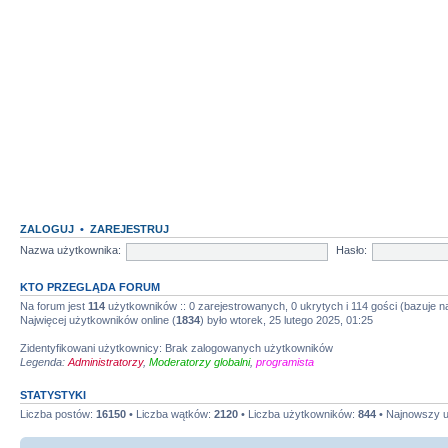
ZALOGUJ
•
ZAREJESTRUJ
Nazwa użytkownika:
Hasło:
KTO PRZEGLĄDA FORUM
Na forum jest
114
użytkowników :: 0 zarejestrowanych, 0 ukrytych i 114 gości (bazuje 
Najwięcej użytkowników online (
1834
) było wtorek, 25 lutego 2025, 01:25
Zidentyfikowani użytkownicy: Brak zalogowanych użytkowników
Legenda:
Administratorzy
,
Moderatorzy globalni
,
programista
STATYSTYKI
Liczba postów:
16150
• Liczba wątków:
2120
• Liczba użytkowników:
844
• Najnowszy 