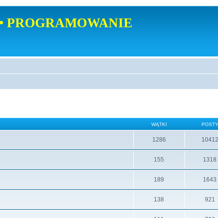
• PROGRAMOWANIE
WĄTKI
POST
1286
1041
155
1318
189
1643
138
921