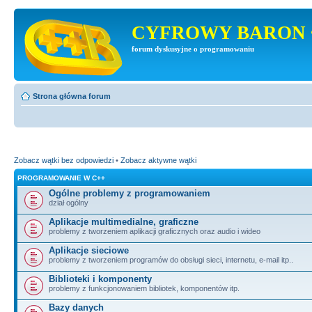
CYFROWY BARON 
forum dyskusyjne o programowaniu
Strona główna forum
Zobacz wątki bez odpowiedzi
•
Zobacz aktywne wątki
PROGRAMOWANIE W C++
Ogólne problemy z programowaniem
dział ogólny
Aplikacje multimedialne, graficzne
problemy z tworzeniem aplikacji graficznych oraz audio i wideo
Aplikacje sieciowe
problemy z tworzeniem programów do obsługi sieci, internetu, e-mail itp..
Biblioteki i komponenty
problemy z funkcjonowaniem bibliotek, komponentów itp.
Bazy danych