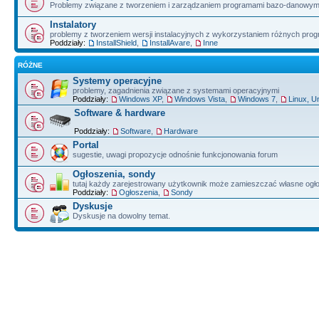
Problemy związane z tworzeniem i zarządzaniem programami bazo-danowym
Instalatory
problemy z tworzeniem wersji instalacyjnych z wykorzystaniem różnych pro
Poddziały:
InstallShield
,
InstallAvare
,
Inne
RÓŻNE
Systemy operacyjne
problemy, zagadnienia związane z systemami operacyjnymi
Poddziały:
Windows XP
,
Windows Vista
,
Windows 7
,
Linux, U
Software & hardware
Poddziały:
Software
,
Hardware
Portal
sugestie, uwagi propozycje odnośnie funkcjonowania forum
Ogłoszenia, sondy
tutaj każdy zarejestrowany użytkownik może zamieszczać własne ogł
Poddziały:
Ogłoszenia
,
Sondy
Dyskusje
Dyskusje na dowolny temat.