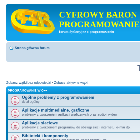
CYFROWY BARON 
PROGRAMOWANIE
forum dyskusyjne o programowaniu
Strona główna forum
Zobacz wątki bez odpowiedzi
•
Zobacz aktywne wątki
PROGRAMOWANIE W C++
Ogólne problemy z programowaniem
dział ogólny
Aplikacje multimedialne, graficzne
problemy z tworzeniem aplikacji graficznych oraz audio i wideo
Aplikacje sieciowe
problemy z tworzeniem programów do obsługi sieci, internetu, e-mail itp..
Biblioteki i komponenty