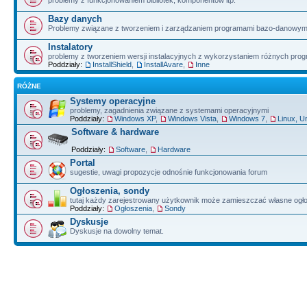
problemy z funkcjonowaniem bibliotek, komponentów itp.
Bazy danych
Problemy związane z tworzeniem i zarządzaniem programami bazo-danowym
Instalatory
problemy z tworzeniem wersji instalacyjnych z wykorzystaniem różnych pro
Poddziały:
InstallShield
,
InstallAvare
,
Inne
RÓŻNE
Systemy operacyjne
problemy, zagadnienia związane z systemami operacyjnymi
Poddziały:
Windows XP
,
Windows Vista
,
Windows 7
,
Linux, U
Software & hardware
Poddziały:
Software
,
Hardware
Portal
sugestie, uwagi propozycje odnośnie funkcjonowania forum
Ogłoszenia, sondy
tutaj każdy zarejestrowany użytkownik może zamieszczać własne ogł
Poddziały:
Ogłoszenia
,
Sondy
Dyskusje
Dyskusje na dowolny temat.