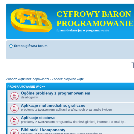
CYFROWY BARON 
PROGRAMOWANIE
forum dyskusyjne o programowaniu
Strona główna forum
Zobacz wątki bez odpowiedzi
•
Zobacz aktywne wątki
PROGRAMOWANIE W C++
Ogólne problemy z programowaniem
dział ogólny
Aplikacje multimedialne, graficzne
problemy z tworzeniem aplikacji graficznych oraz audio i wideo
Aplikacje sieciowe
problemy z tworzeniem programów do obsługi sieci, internetu, e-mail itp..
Biblioteki i komponenty