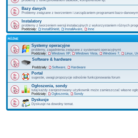
problemy z funkcjonowaniem bibliotek, komponentów itp.
Bazy danych
Problemy związane z tworzeniem i zarządzaniem programami bazo-danowym
Instalatory
problemy z tworzeniem wersji instalacyjnych z wykorzystaniem różnych pro
Poddziały:
InstallShield
,
InstallAvare
,
Inne
RÓŻNE
Systemy operacyjne
problemy, zagadnienia związane z systemami operacyjnymi
Poddziały:
Windows XP
,
Windows Vista
,
Windows 7
,
Linux, U
Software & hardware
Poddziały:
Software
,
Hardware
Portal
sugestie, uwagi propozycje odnośnie funkcjonowania forum
Ogłoszenia, sondy
tutaj każdy zarejestrowany użytkownik może zamieszczać własne ogł
Poddziały:
Ogłoszenia
,
Sondy
Dyskusje
Dyskusje na dowolny temat.