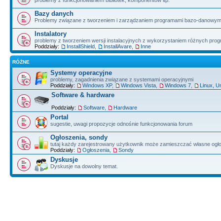
problemy z funkcjonowaniem bibliotek, komponentów itp.
Bazy danych
Problemy związane z tworzeniem i zarządzaniem programami bazo-danowym
Instalatory
problemy z tworzeniem wersji instalacyjnych z wykorzystaniem różnych pro
Poddziały:
InstallShield
,
InstallAvare
,
Inne
RÓŻNE
Systemy operacyjne
problemy, zagadnienia związane z systemami operacyjnymi
Poddziały:
Windows XP
,
Windows Vista
,
Windows 7
,
Linux, U
Software & hardware
Poddziały:
Software
,
Hardware
Portal
sugestie, uwagi propozycje odnośnie funkcjonowania forum
Ogłoszenia, sondy
tutaj każdy zarejestrowany użytkownik może zamieszczać własne ogł
Poddziały:
Ogłoszenia
,
Sondy
Dyskusje
Dyskusje na dowolny temat.