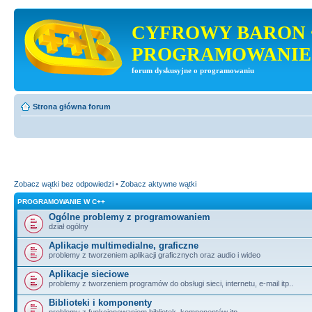
CYFROWY BARON 
PROGRAMOWANIE
forum dyskusyjne o programowaniu
Strona główna forum
Zobacz wątki bez odpowiedzi
•
Zobacz aktywne wątki
PROGRAMOWANIE W C++
Ogólne problemy z programowaniem
dział ogólny
Aplikacje multimedialne, graficzne
problemy z tworzeniem aplikacji graficznych oraz audio i wideo
Aplikacje sieciowe
problemy z tworzeniem programów do obsługi sieci, internetu, e-mail itp..
Biblioteki i komponenty