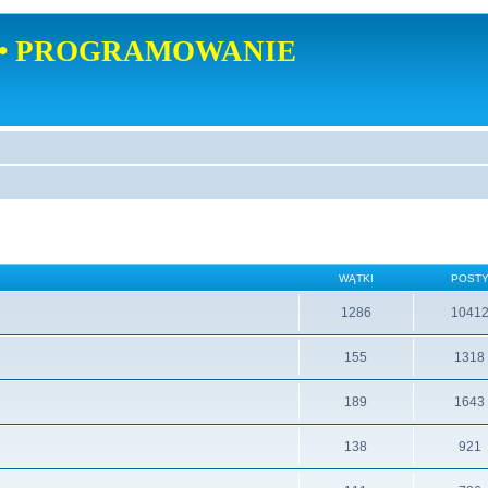
• PROGRAMOWANIE
WĄTKI
POST
1286
1041
155
1318
189
1643
138
921