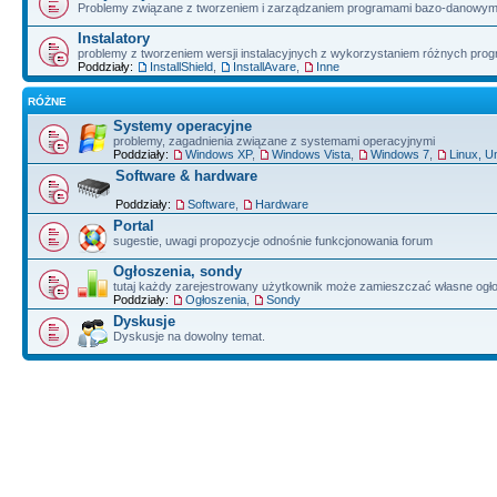
Problemy związane z tworzeniem i zarządzaniem programami bazo-danowym
Instalatory
problemy z tworzeniem wersji instalacyjnych z wykorzystaniem różnych pro
Poddziały:
InstallShield
,
InstallAvare
,
Inne
RÓŻNE
Systemy operacyjne
problemy, zagadnienia związane z systemami operacyjnymi
Poddziały:
Windows XP
,
Windows Vista
,
Windows 7
,
Linux, U
Software & hardware
Poddziały:
Software
,
Hardware
Portal
sugestie, uwagi propozycje odnośnie funkcjonowania forum
Ogłoszenia, sondy
tutaj każdy zarejestrowany użytkownik może zamieszczać własne ogł
Poddziały:
Ogłoszenia
,
Sondy
Dyskusje
Dyskusje na dowolny temat.