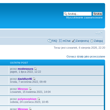
Wyszukiwanie zaawansowane
FAQ
mChat
Zarejestruj
Zaloguj
Teraz jest czwartek, 6 sierpnia 2026, 22:20
Oznacz działy jako przeczytane
Y
OSTATNI POST
przez
moderasura
2
piątek, 1 lipca 2022, 12:22
przez
davidlun46
środa, 7 września 2022, 09:49
przez
Mironas
czwartek, 15 kwietnia 2021, 14:04
przez
polymorphism
sobota, 24 czerwca 2023, 10:45
przez
Mironas