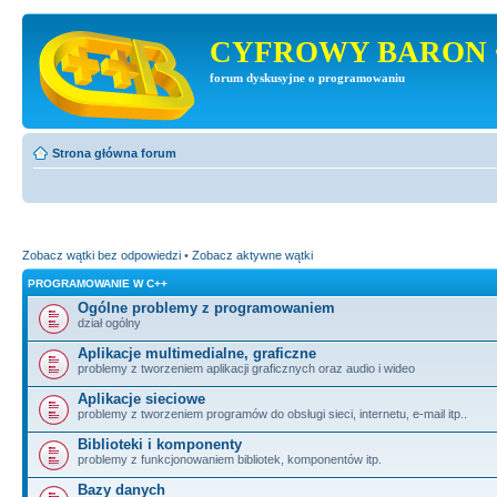
CYFROWY BARON 
forum dyskusyjne o programowaniu
Strona główna forum
Zobacz wątki bez odpowiedzi
•
Zobacz aktywne wątki
PROGRAMOWANIE W C++
Ogólne problemy z programowaniem
dział ogólny
Aplikacje multimedialne, graficzne
problemy z tworzeniem aplikacji graficznych oraz audio i wideo
Aplikacje sieciowe
problemy z tworzeniem programów do obsługi sieci, internetu, e-mail itp..
Biblioteki i komponenty
problemy z funkcjonowaniem bibliotek, komponentów itp.
Bazy danych