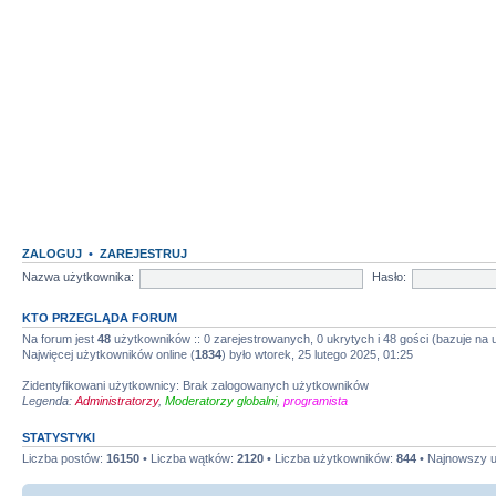
ZALOGUJ
•
ZAREJESTRUJ
Nazwa użytkownika:
Hasło:
KTO PRZEGLĄDA FORUM
Na forum jest
48
użytkowników :: 0 zarejestrowanych, 0 ukrytych i 48 gości (bazuje na
Najwięcej użytkowników online (
1834
) było wtorek, 25 lutego 2025, 01:25
Zidentyfikowani użytkownicy: Brak zalogowanych użytkowników
Legenda:
Administratorzy
,
Moderatorzy globalni
,
programista
STATYSTYKI
Liczba postów:
16150
• Liczba wątków:
2120
• Liczba użytkowników:
844
• Najnowszy 