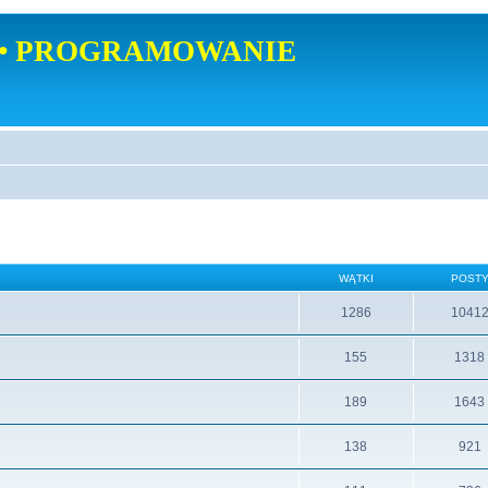
• PROGRAMOWANIE
WĄTKI
POST
1286
1041
155
1318
189
1643
138
921