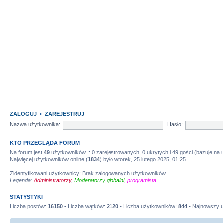
ZALOGUJ
•
ZAREJESTRUJ
Nazwa użytkownika:
Hasło:
KTO PRZEGLĄDA FORUM
Na forum jest
49
użytkowników :: 0 zarejestrowanych, 0 ukrytych i 49 gości (bazuje na
Najwięcej użytkowników online (
1834
) było wtorek, 25 lutego 2025, 01:25
Zidentyfikowani użytkownicy: Brak zalogowanych użytkowników
Legenda:
Administratorzy
,
Moderatorzy globalni
,
programista
STATYSTYKI
Liczba postów:
16150
• Liczba wątków:
2120
• Liczba użytkowników:
844
• Najnowszy 