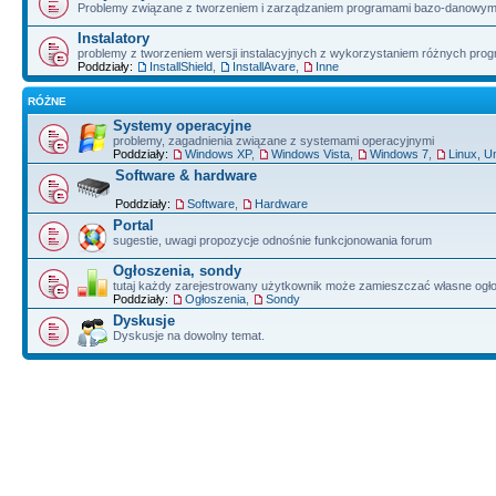
Problemy związane z tworzeniem i zarządzaniem programami bazo-danowym
Instalatory
problemy z tworzeniem wersji instalacyjnych z wykorzystaniem różnych pro
Poddziały:
InstallShield
,
InstallAvare
,
Inne
RÓŻNE
Systemy operacyjne
problemy, zagadnienia związane z systemami operacyjnymi
Poddziały:
Windows XP
,
Windows Vista
,
Windows 7
,
Linux, U
Software & hardware
Poddziały:
Software
,
Hardware
Portal
sugestie, uwagi propozycje odnośnie funkcjonowania forum
Ogłoszenia, sondy
tutaj każdy zarejestrowany użytkownik może zamieszczać własne ogł
Poddziały:
Ogłoszenia
,
Sondy
Dyskusje
Dyskusje na dowolny temat.