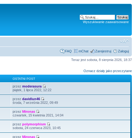
Wyszukiwanie zaawansowane
FAQ
mChat
Zarejestruj
Zaloguj
Teraz jest sobota, 8 sierpnia 2026, 18:37
Oznacz działy jako przeczytane
Y
OSTATNI POST
przez
moderasura
2
piątek, 1 lipca 2022, 12:22
przez
davidlun46
środa, 7 września 2022, 09:49
przez
Mironas
czwartek, 15 kwietnia 2021, 14:04
przez
polymorphism
sobota, 24 czerwca 2023, 10:45
przez
Mironas