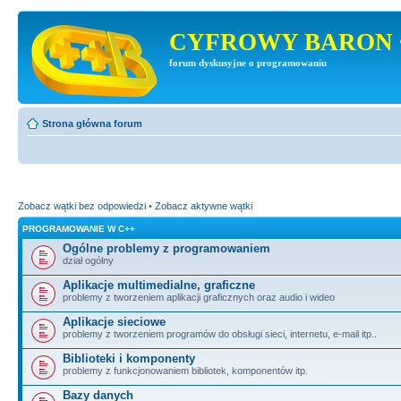
CYFROWY BARON 
forum dyskusyjne o programowaniu
Strona główna forum
Zobacz wątki bez odpowiedzi
•
Zobacz aktywne wątki
PROGRAMOWANIE W C++
Ogólne problemy z programowaniem
dział ogólny
Aplikacje multimedialne, graficzne
problemy z tworzeniem aplikacji graficznych oraz audio i wideo
Aplikacje sieciowe
problemy z tworzeniem programów do obsługi sieci, internetu, e-mail itp..
Biblioteki i komponenty
problemy z funkcjonowaniem bibliotek, komponentów itp.
Bazy danych