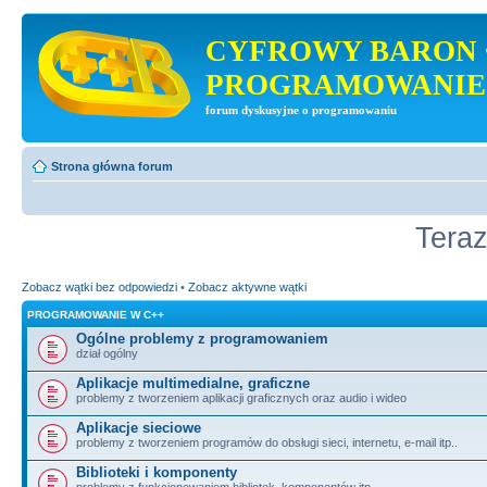
CYFROWY BARON 
PROGRAMOWANIE
forum dyskusyjne o programowaniu
Strona główna forum
Teraz
Zobacz wątki bez odpowiedzi
•
Zobacz aktywne wątki
PROGRAMOWANIE W C++
Ogólne problemy z programowaniem
dział ogólny
Aplikacje multimedialne, graficzne
problemy z tworzeniem aplikacji graficznych oraz audio i wideo
Aplikacje sieciowe
problemy z tworzeniem programów do obsługi sieci, internetu, e-mail itp..
Biblioteki i komponenty