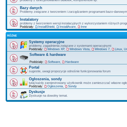
problemy z funkcjonowaniem bibliotek, komponentów itp.
Bazy danych
Problemy związane z tworzeniem i zarządzaniem programami bazo-danowym
Instalatory
problemy z tworzeniem wersji instalacyjnych z wykorzystaniem różnych pro
Poddziały:
InstallShield
,
InstallAvare
,
Inne
RÓŻNE
Systemy operacyjne
problemy, zagadnienia związane z systemami operacyjnymi
Poddziały:
Windows XP
,
Windows Vista
,
Windows 7
,
Linux, U
Software & hardware
Poddziały:
Software
,
Hardware
Portal
sugestie, uwagi propozycje odnośnie funkcjonowania forum
Ogłoszenia, sondy
tutaj każdy zarejestrowany użytkownik może zamieszczać własne ogł
Poddziały:
Ogłoszenia
,
Sondy
Dyskusje
Dyskusje na dowolny temat.