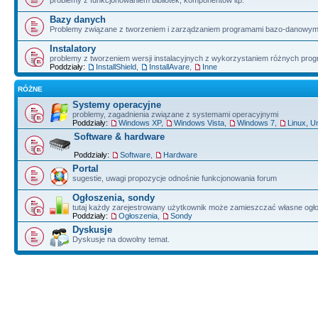
problemy z funkcjonowaniem bibliotek, komponentów itp.
Bazy danych
Problemy związane z tworzeniem i zarządzaniem programami bazo-danowym
Instalatory
problemy z tworzeniem wersji instalacyjnych z wykorzystaniem różnych pro
Poddziały:
InstallShield
,
InstallAvare
,
Inne
RÓŻNE
Systemy operacyjne
problemy, zagadnienia związane z systemami operacyjnymi
Poddziały:
Windows XP
,
Windows Vista
,
Windows 7
,
Linux, U
Software & hardware
Poddziały:
Software
,
Hardware
Portal
sugestie, uwagi propozycje odnośnie funkcjonowania forum
Ogłoszenia, sondy
tutaj każdy zarejestrowany użytkownik może zamieszczać własne ogł
Poddziały:
Ogłoszenia
,
Sondy
Dyskusje
Dyskusje na dowolny temat.