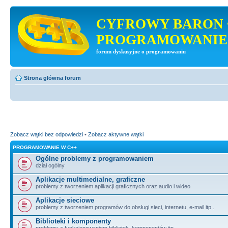
CYFROWY BARON 
PROGRAMOWANIE
forum dyskusyjne o programowaniu
Strona główna forum
Zobacz wątki bez odpowiedzi
•
Zobacz aktywne wątki
PROGRAMOWANIE W C++
Ogólne problemy z programowaniem
dział ogólny
Aplikacje multimedialne, graficzne
problemy z tworzeniem aplikacji graficznych oraz audio i wideo
Aplikacje sieciowe
problemy z tworzeniem programów do obsługi sieci, internetu, e-mail itp..
Biblioteki i komponenty