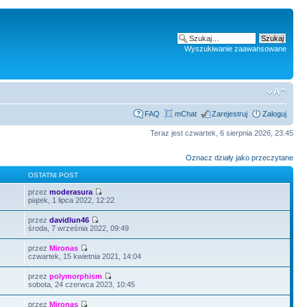
Wyszukiwanie zaawansowane
FAQ
mChat
Zarejestruj
Zaloguj
Teraz jest czwartek, 6 sierpnia 2026, 23:45
Oznacz działy jako przeczytane
Y
OSTATNI POST
przez
moderasura
2
piątek, 1 lipca 2022, 12:22
przez
davidlun46
środa, 7 września 2022, 09:49
przez
Mironas
czwartek, 15 kwietnia 2021, 14:04
przez
polymorphism
sobota, 24 czerwca 2023, 10:45
przez
Mironas