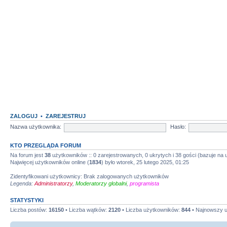
ZALOGUJ
•
ZAREJESTRUJ
Nazwa użytkownika:
Hasło:
KTO PRZEGLĄDA FORUM
Na forum jest
38
użytkowników :: 0 zarejestrowanych, 0 ukrytych i 38 gości (bazuje na
Najwięcej użytkowników online (
1834
) było wtorek, 25 lutego 2025, 01:25
Zidentyfikowani użytkownicy: Brak zalogowanych użytkowników
Legenda:
Administratorzy
,
Moderatorzy globalni
,
programista
STATYSTYKI
Liczba postów:
16150
• Liczba wątków:
2120
• Liczba użytkowników:
844
• Najnowszy 