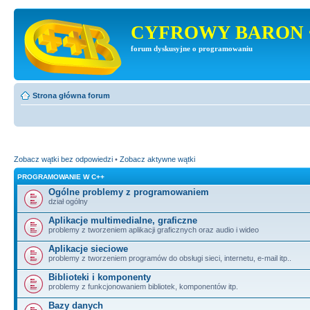
CYFROWY BARON 
forum dyskusyjne o programowaniu
Strona główna forum
Zobacz wątki bez odpowiedzi
•
Zobacz aktywne wątki
PROGRAMOWANIE W C++
Ogólne problemy z programowaniem
dział ogólny
Aplikacje multimedialne, graficzne
problemy z tworzeniem aplikacji graficznych oraz audio i wideo
Aplikacje sieciowe
problemy z tworzeniem programów do obsługi sieci, internetu, e-mail itp..
Biblioteki i komponenty
problemy z funkcjonowaniem bibliotek, komponentów itp.
Bazy danych