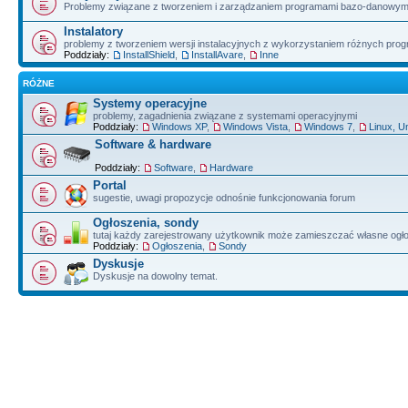
Problemy związane z tworzeniem i zarządzaniem programami bazo-danowym
Instalatory
problemy z tworzeniem wersji instalacyjnych z wykorzystaniem różnych pro
Poddziały:
InstallShield
,
InstallAvare
,
Inne
RÓŻNE
Systemy operacyjne
problemy, zagadnienia związane z systemami operacyjnymi
Poddziały:
Windows XP
,
Windows Vista
,
Windows 7
,
Linux, U
Software & hardware
Poddziały:
Software
,
Hardware
Portal
sugestie, uwagi propozycje odnośnie funkcjonowania forum
Ogłoszenia, sondy
tutaj każdy zarejestrowany użytkownik może zamieszczać własne ogł
Poddziały:
Ogłoszenia
,
Sondy
Dyskusje
Dyskusje na dowolny temat.