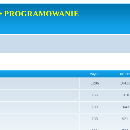
• PROGRAMOWANIE
WĄTKI
POST
1286
1041
155
1318
189
1643
138
921