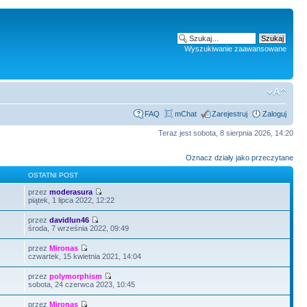
Wyszukiwanie zaawansowane
FAQ
mChat
Zarejestruj
Zaloguj
Teraz jest sobota, 8 sierpnia 2026, 14:20
Oznacz działy jako przeczytane
Y
OSTATNI POST
przez
moderasura
2
piątek, 1 lipca 2022, 12:22
przez
davidlun46
środa, 7 września 2022, 09:49
przez
Mironas
czwartek, 15 kwietnia 2021, 14:04
przez
polymorphism
sobota, 24 czerwca 2023, 10:45
przez
Mironas