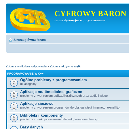
CYFROWY BARON 
forum dyskusyjne o programowaniu
Strona główna forum
Zobacz wątki bez odpowiedzi
•
Zobacz aktywne wątki
PROGRAMOWANIE W C++
Ogólne problemy z programowaniem
dział ogólny
Aplikacje multimedialne, graficzne
problemy z tworzeniem aplikacji graficznych oraz audio i wideo
Aplikacje sieciowe
problemy z tworzeniem programów do obsługi sieci, internetu, e-mail itp..
Biblioteki i komponenty
problemy z funkcjonowaniem bibliotek, komponentów itp.
Bazy danych