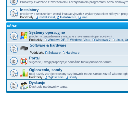
Problemy związane z tworzeniem i zarządzaniem programami bazo-danowym
Instalatory
problemy z tworzeniem wersji instalacyjnych z wykorzystaniem różnych pro
Poddziały:
InstallShield
,
InstallAvare
,
Inne
RÓŻNE
Systemy operacyjne
problemy, zagadnienia związane z systemami operacyjnymi
Poddziały:
Windows XP
,
Windows Vista
,
Windows 7
,
Linux, U
Software & hardware
Poddziały:
Software
,
Hardware
Portal
sugestie, uwagi propozycje odnośnie funkcjonowania forum
Ogłoszenia, sondy
tutaj każdy zarejestrowany użytkownik może zamieszczać własne ogł
Poddziały:
Ogłoszenia
,
Sondy
Dyskusje
Dyskusje na dowolny temat.