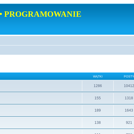
• PROGRAMOWANIE
WĄTKI
POST
1286
1041
155
1318
189
1643
138
921