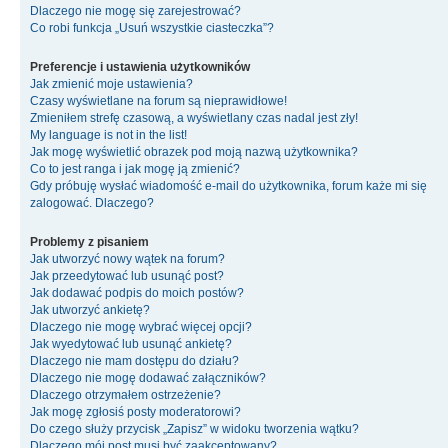
Dlaczego nie mogę się zarejestrować?
Co robi funkcja „Usuń wszystkie ciasteczka”?
Preferencje i ustawienia użytkowników
Jak zmienić moje ustawienia?
Czasy wyświetlane na forum są nieprawidłowe!
Zmieniłem strefę czasową, a wyświetlany czas nadal jest zły!
My language is not in the list!
Jak mogę wyświetlić obrazek pod moją nazwą użytkownika?
Co to jest ranga i jak mogę ją zmienić?
Gdy próbuję wysłać wiadomość e-mail do użytkownika, forum każe mi się
zalogować. Dlaczego?
Problemy z pisaniem
Jak utworzyć nowy wątek na forum?
Jak przeedytować lub usunąć post?
Jak dodawać podpis do moich postów?
Jak utworzyć ankietę?
Dlaczego nie mogę wybrać więcej opcji?
Jak wyedytować lub usunąć ankietę?
Dlaczego nie mam dostępu do działu?
Dlaczego nie mogę dodawać załączników?
Dlaczego otrzymałem ostrzeżenie?
Jak mogę zgłosiś posty moderatorowi?
Do czego służy przycisk „Zapisz” w widoku tworzenia wątku?
Dlaczego mój post musi być zaakceptowany?