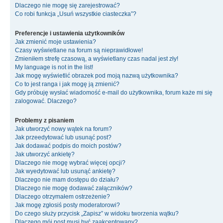
Dlaczego nie mogę się zarejestrować?
Co robi funkcja „Usuń wszystkie ciasteczka”?
Preferencje i ustawienia użytkowników
Jak zmienić moje ustawienia?
Czasy wyświetlane na forum są nieprawidłowe!
Zmieniłem strefę czasową, a wyświetlany czas nadal jest zły!
My language is not in the list!
Jak mogę wyświetlić obrazek pod moją nazwą użytkownika?
Co to jest ranga i jak mogę ją zmienić?
Gdy próbuję wysłać wiadomość e-mail do użytkownika, forum każe mi się
zalogować. Dlaczego?
Problemy z pisaniem
Jak utworzyć nowy wątek na forum?
Jak przeedytować lub usunąć post?
Jak dodawać podpis do moich postów?
Jak utworzyć ankietę?
Dlaczego nie mogę wybrać więcej opcji?
Jak wyedytować lub usunąć ankietę?
Dlaczego nie mam dostępu do działu?
Dlaczego nie mogę dodawać załączników?
Dlaczego otrzymałem ostrzeżenie?
Jak mogę zgłosiś posty moderatorowi?
Do czego służy przycisk „Zapisz” w widoku tworzenia wątku?
Dlaczego mój post musi być zaakceptowany?