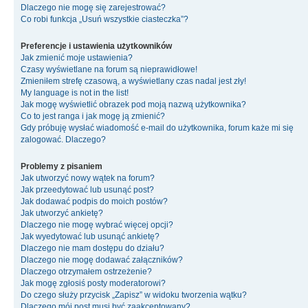
Dlaczego nie mogę się zarejestrować?
Co robi funkcja „Usuń wszystkie ciasteczka”?
Preferencje i ustawienia użytkowników
Jak zmienić moje ustawienia?
Czasy wyświetlane na forum są nieprawidłowe!
Zmieniłem strefę czasową, a wyświetlany czas nadal jest zły!
My language is not in the list!
Jak mogę wyświetlić obrazek pod moją nazwą użytkownika?
Co to jest ranga i jak mogę ją zmienić?
Gdy próbuję wysłać wiadomość e-mail do użytkownika, forum każe mi się
zalogować. Dlaczego?
Problemy z pisaniem
Jak utworzyć nowy wątek na forum?
Jak przeedytować lub usunąć post?
Jak dodawać podpis do moich postów?
Jak utworzyć ankietę?
Dlaczego nie mogę wybrać więcej opcji?
Jak wyedytować lub usunąć ankietę?
Dlaczego nie mam dostępu do działu?
Dlaczego nie mogę dodawać załączników?
Dlaczego otrzymałem ostrzeżenie?
Jak mogę zgłosiś posty moderatorowi?
Do czego służy przycisk „Zapisz” w widoku tworzenia wątku?
Dlaczego mój post musi być zaakceptowany?