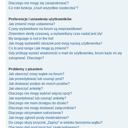
Dlaczego nie mogę się zarejestrować?
Co robi funkcja „Usuń wszystkie ciasteczka”?
Preferencje i ustawienia użytkowników
Jak zmienić moje ustawienia?
Czasy wyświetlane na forum są nieprawidłowe!
Zmieniłem strefę czasową, a wyświetlany czas nadal jest zły!
My language is not in the list!
Jak mogę wyświetlić obrazek pod moją nazwą użytkownika?
Co to jest ranga i jak mogę ją zmienić?
Gdy próbuję wysłać wiadomość e-mail do użytkownika, forum każe mi się
zalogować. Dlaczego?
Problemy z pisaniem
Jak utworzyć nowy wątek na forum?
Jak przeedytować lub usunąć post?
Jak dodawać podpis do moich postów?
Jak utworzyć ankietę?
Dlaczego nie mogę wybrać więcej opcji?
Jak wyedytować lub usunąć ankietę?
Dlaczego nie mam dostępu do działu?
Dlaczego nie mogę dodawać załączników?
Dlaczego otrzymałem ostrzeżenie?
Jak mogę zgłosiś posty moderatorowi?
Do czego służy przycisk „Zapisz” w widoku tworzenia wątku?
Dlaczego mój post musi być zaakceptowany?