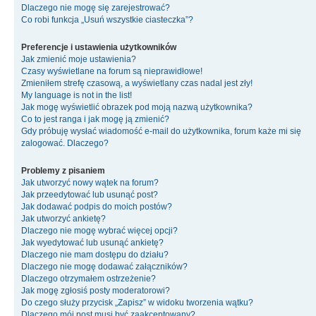
Dlaczego nie mogę się zarejestrować?
Co robi funkcja „Usuń wszystkie ciasteczka”?
Preferencje i ustawienia użytkowników
Jak zmienić moje ustawienia?
Czasy wyświetlane na forum są nieprawidłowe!
Zmieniłem strefę czasową, a wyświetlany czas nadal jest zły!
My language is not in the list!
Jak mogę wyświetlić obrazek pod moją nazwą użytkownika?
Co to jest ranga i jak mogę ją zmienić?
Gdy próbuję wysłać wiadomość e-mail do użytkownika, forum każe mi się
zalogować. Dlaczego?
Problemy z pisaniem
Jak utworzyć nowy wątek na forum?
Jak przeedytować lub usunąć post?
Jak dodawać podpis do moich postów?
Jak utworzyć ankietę?
Dlaczego nie mogę wybrać więcej opcji?
Jak wyedytować lub usunąć ankietę?
Dlaczego nie mam dostępu do działu?
Dlaczego nie mogę dodawać załączników?
Dlaczego otrzymałem ostrzeżenie?
Jak mogę zgłosiś posty moderatorowi?
Do czego służy przycisk „Zapisz” w widoku tworzenia wątku?
Dlaczego mój post musi być zaakceptowany?