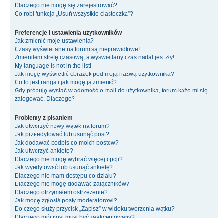
Dlaczego nie mogę się zarejestrować?
Co robi funkcja „Usuń wszystkie ciasteczka”?
Preferencje i ustawienia użytkowników
Jak zmienić moje ustawienia?
Czasy wyświetlane na forum są nieprawidłowe!
Zmieniłem strefę czasową, a wyświetlany czas nadal jest zły!
My language is not in the list!
Jak mogę wyświetlić obrazek pod moją nazwą użytkownika?
Co to jest ranga i jak mogę ją zmienić?
Gdy próbuję wysłać wiadomość e-mail do użytkownika, forum każe mi się
zalogować. Dlaczego?
Problemy z pisaniem
Jak utworzyć nowy wątek na forum?
Jak przeedytować lub usunąć post?
Jak dodawać podpis do moich postów?
Jak utworzyć ankietę?
Dlaczego nie mogę wybrać więcej opcji?
Jak wyedytować lub usunąć ankietę?
Dlaczego nie mam dostępu do działu?
Dlaczego nie mogę dodawać załączników?
Dlaczego otrzymałem ostrzeżenie?
Jak mogę zgłosiś posty moderatorowi?
Do czego służy przycisk „Zapisz” w widoku tworzenia wątku?
Dlaczego mój post musi być zaakceptowany?